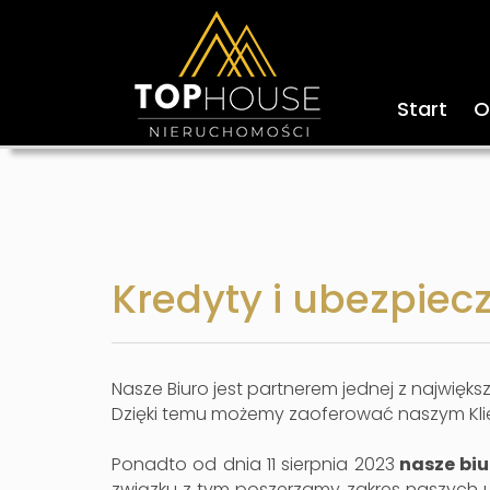
Start
O
Kredyty i ubezpiec
Nasze Biuro jest partnerem jednej z najwięk
Dzięki temu możemy zaoferować naszym Kl
Ponadto od dnia 11 sierpnia 2023
nasze biu
związku z tym poszerzamy zakres naszych 