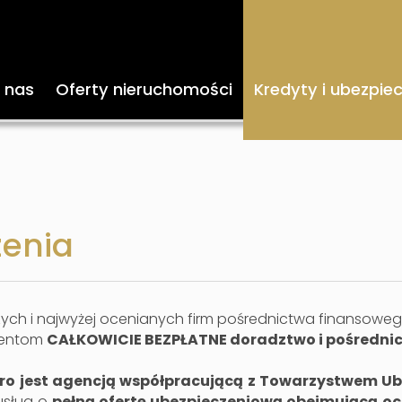
 nas
Oferty nieruchomości
Kredyty i ubezpie
zenia
szych i najwyżej ocenianych firm pośrednictwa finansoweg
ientom
CAŁKOWICIE BEZPŁATNE d
oradztwo i pośredni
ro jest agencją współpracującą z Towarzystwem Ube
usług o
pełną ofertę ubezpieczeniową obejmującą 