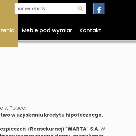
czenia
Meble pod wymiar
Kontakt
o w Polsce.
ctwo w uzyskaniu kredytu hipotecznego.
zpieczeń i Reasekuracji "WARTA" S.A.
W
ochronę wymarzonego domu, mieszkania,