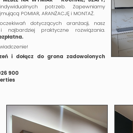
widualnych potrzeb. Zapewniamy
jmującą POMIAR, ARANŻACJĘ i MONTAŻ.
 oczekiwań dotyczących aranżacji, nasz
 najbardziej praktyczne rozwiązania.
ezpłatna.
wiadczenie!
rzeń i dołącz do grona zadowolonych
 926 900
erties