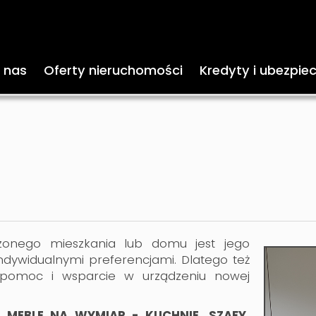
 nas
Oferty nieruchomości
Kredyty i ubezpie
onego mieszkania lub domu jest jego
dywidualnymi preferencjami. Dlatego też
pomoc i wsparcie w urządzeniu nowej
y
MEBLE NA WYMIAR - KUCHNIE, SZAFY,