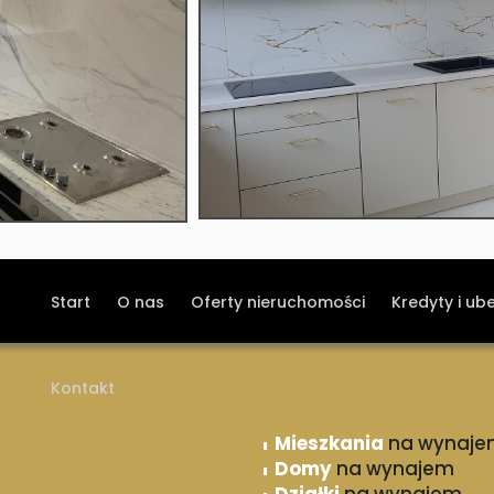
Start
O nas
Oferty nieruchomości
Kredyty i ub
Kontakt
Mieszkania
na wynaje
Domy
na wynajem
Działki
na wynajem