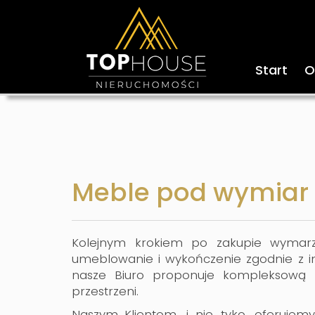
Start
O
Meble pod wymiar
Kolejnym krokiem po zakupie wymarz
umeblowanie i wykończenie zgodnie z in
nasze Biuro proponuje kompleksową 
przestrzeni.
Naszym
Klientom, i nie tyko, oferujem