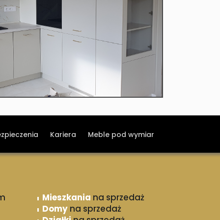
ezpieczenia
Kariera
Meble pod wymiar
m
Mieszkania
na sprzedaż
Domy
na sprzedaż
Działki
na sprzedaż