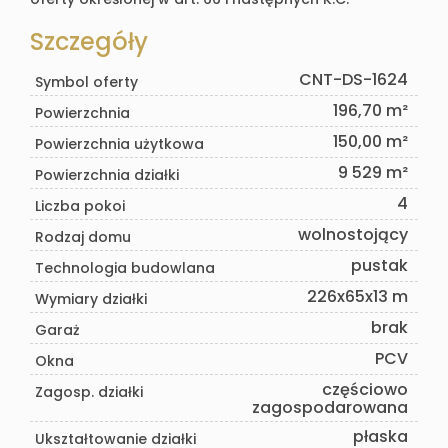
Szczegóły
CNT-DS-1624
Symbol oferty
196,70 m²
Powierzchnia
150,00 m²
Powierzchnia użytkowa
9 529 m²
Powierzchnia działki
4
Liczba pokoi
wolnostojący
Rodzaj domu
pustak
Technologia budowlana
226x65x13 m
Wymiary działki
brak
Garaż
PCV
Okna
częściowo
Zagosp. działki
zagospodarowana
płaska
Ukształtowanie działki