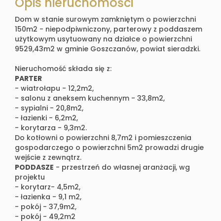
Opis nieruchomości
Dom w stanie surowym zamkniętym o powierzchni
150m2 - niepodpiwniczony, parterowy z poddaszem
użytkowym usytuowany na działce o powierzchni
9529,43m2 w gminie Goszczanów, powiat sieradzki.
Nieruchomość składa się z:
PARTER
- wiatrołapu - 12,2m2,
- salonu z aneksem kuchennym - 33,8m2,
- sypialni - 20,8m2,
- łazienki - 6,2m2,
- korytarza - 9,3m2.
Do kotłowni o powierzchni 8,7m2 i pomieszczenia
gospodarczego o powierzchni 5m2 prowadzi drugie
wejście z zewnątrz.
PODDASZE
- przestrzeń do własnej aranżacji, wg
projektu
- korytarz- 4,5m2,
- łazienka - 9,1 m2,
- pokój - 37,9m2,
- pokój - 49,2m2