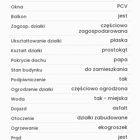
PCV
Okna
jest
Balkon
częściowo
Zagosp. działki
zagospodarowana
płaska
Ukształtowanie działki
prostokąt
Kształt działki
papa
Pokrycie dachu
do zamieszkania
Stan budynku
tak
Podpiwniczenie
częściowo ogrodzona
Ogrodzenie działki
tak - miejska
Woda
asfalt
Dojazd
działki zabudowane
Otoczenie
ekogroszek
Ogrzewanie
jest
Prąd