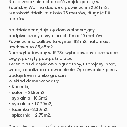
Na sprzedaż nieruchomość znajdująca się w
Zduńskiej Woli na działce o powierzchni 2641 m2.
Szerokość działki to około 25 metrów, długość 110
metrów.
Na działce znajduje się dom wolnostojący,
podpiwniczony o wymiarach 11m x 10 metrów.
Powierzchnia całkowita wynosi 113 m2, natomiast
użytkowa to 85,45m2.
Dom wybudowany w 1973r. wybudowany z czerwonej
cegły, pokryty papą, okna pcv.
Teren płaski, częściowo ogrodzony, uzbrojony: prąd,
woda, kanalizacja, odwodnienie. Ogrzewanie - piec z
podajnikiem na eko groszek.
W skład domu wchodzą:
- Kuchnia,
- salon - 21,95m2,
- sypialnia -16,6m2,
- sypialnia - 17,70m2,
- łazienka -3,30m2,
- spiżarnia - 2,75m2.
Dom idealny dla osób poszukujących nieruchomości