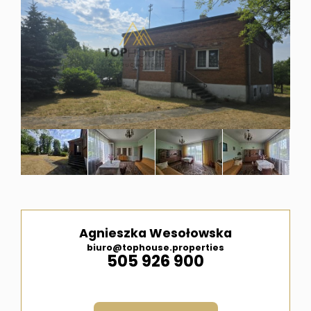
i
ubezpi
Meble
pod
wymiar
Agnieszka Wesołowska
biuro@tophouse.properties
505 926 900
Kontak