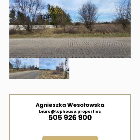
i
ubezpi
Meble
pod
wymiar
Agnieszka Wesołowska
biuro@tophouse.properties
505 926 900
Kontak