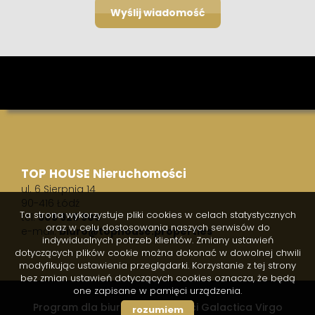
TOP HOUSE Nieruchomości
ul. 6 Sierpnia 14
90-416 Łódź
Ta strona wykorzystuje pliki cookies w celach statystycznych
tel.
505 926 900
oraz w celu dostosowania naszych serwisów do
e-mail:
biuro@tophouse.properties
indywidualnych potrzeb klientów. Zmiany ustawień
dotyczących plików cookie można dokonać w dowolnej chwili
modyfikując ustawienia przeglądarki. Korzystanie z tej strony
bez zmian ustawień dotyczących cookies oznacza, że będą
one zapisane w pamięci urządzenia.
Program dla biur nieruchomości
Galactica Virgo
rozumiem