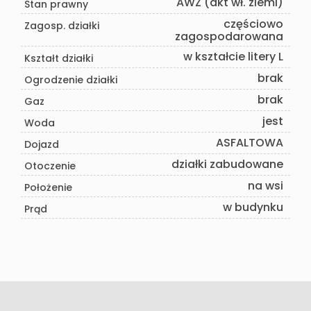
AWZ (akt wł. ziemi)
Stan prawny
częściowo
Zagosp. działki
zagospodarowana
w kształcie litery L
Kształt działki
brak
Ogrodzenie działki
brak
Gaz
jest
Woda
ASFALTOWA
Dojazd
działki zabudowane
Otoczenie
na wsi
Położenie
w budynku
Prąd