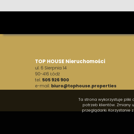
TOP HOUSE Nieruchomości
ul. 6 Sierpnia 14
90-416 Łódź
tel.
505 926 900
e-mail:
biuro@tophouse.properties
Ta strona wykorzystuje plik
potrzeb klientów. Zmiany
przeglądarki. Korzystanie