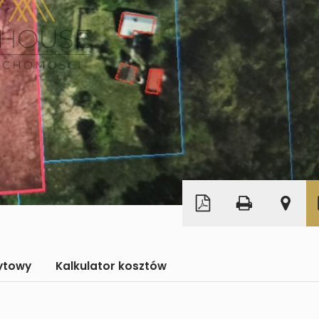
Leaflet
|
©
OpenStreetMap
dytowy
Kalkulator kosztów