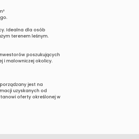
 m²
go.
cy. Idealna dla osób
dużym terenem leśnym.
 inwestorów poszukujących
j i malowniczej okolicy.
sporządzany jest na
rmacji uzyskanych od
 stanowi oferty określonej w