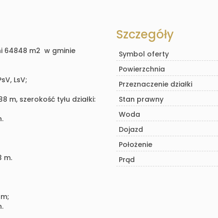
Szczegóły
hni 64848 m2 w gminie
Symbol oferty
Powierzchnia
PsV, LsV;
Przeznaczenie działki
8 m, szerokość tyłu działki:
Stan prawny
Woda
.
Dojazd
Położenie
3 m.
Prąd
 m;
.