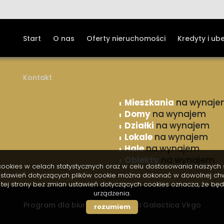
Start
O nas
Oferty nieruchomości
Kredyty i ub
Kontakt
Mieszkania
na wynaje
Domy
na wynajem
Działki
na wynajem
Lokale
na wynajem
Hale
na wynajem
Obiekty
na wynajem
i cookies w celach statystycznych oraz w celu dostosowania naszyc
 ustawień dotyczących plików cookie można dokonać w dowolnej chwi
 z tej strony bez zmian ustawień dotyczących cookies oznacza, że b
urządzenia.
Program dla biur nieruchomości
Galactica Virgo
rozumiem