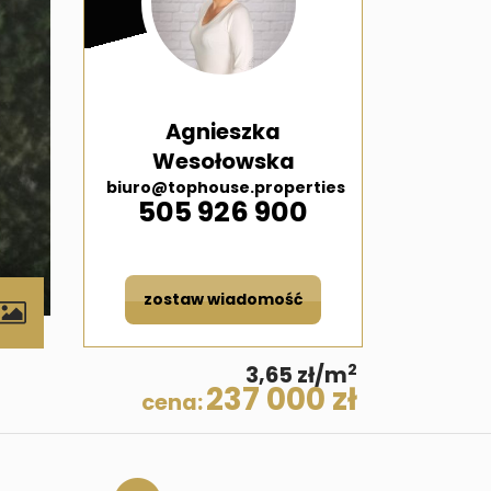
Agnieszka
Wesołowska
biuro@tophouse.properties
505 926 900
zostaw wiadomość
contributors
2
3,65 zł/m
237 000 zł
cena: