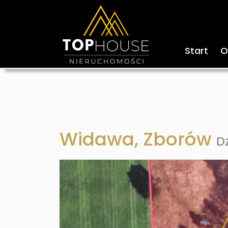
Start
O
Widawa,
Zborów
D
+
−