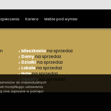
ezpieczenia
Kariera
Meble pod wymiar
m
Mieszkania
na sprzedaż
Domy
na sprzedaż
Działki
na sprzedaż
Lokale
na sprzedaż
Hale
na sprzedaż
Obiekty
na sprzedaż
h serwisów do indywidualnych
li modyfikując ustawienia
ędą one zapisane w pamięci