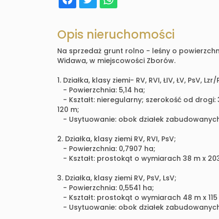
Opis nieruchomości
Na sprzedaż grunt rolno - leśny o powierzc
Widawa, w miejscowości Zborów.
1. Działka, klasy ziemi- RV, RVI, ŁIV, ŁV, PsV, Lzr/
- Powierzchnia: 5,14 ha;
- Kształt: nieregularny; szerokość od drogi: 3
120 m;
- Usytuowanie: obok działek zabudowanych
2. Działka, klasy ziemi RV, RVI, PsV;
- Powierzchnia: 0,7907 ha;
- Kształt: prostokąt o wymiarach 38 m x 20
3. Działka, klasy ziemi RV, PsV, LsV;
- Powierzchnia: 0,5541 ha;
- Kształt: prostokąt o wymiarach 48 m x 115
- Usytuowanie: obok działek zabudowanych