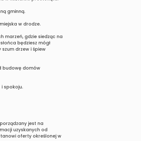
oną gminną.
miejska w drodze.
h marzeń, gdzie siedząc na
 słońca będziesz mógł
 szum drzew i śpiew
 pod budowę domów
i spokoju.
sporządzany jest na
rmacji uzyskanych od
 stanowi oferty określonej w