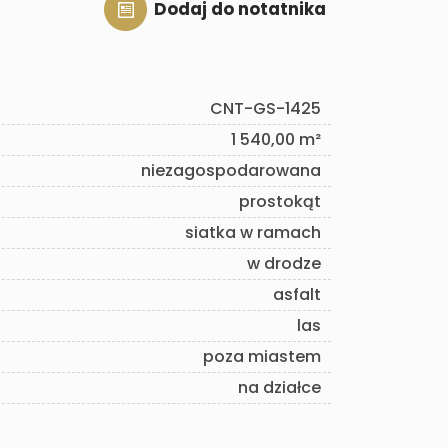
Dodaj do notatnika
CNT-GS-1425
1 540,00 m²
niezagospodarowana
prostokąt
siatka w ramach
w drodze
asfalt
las
poza miastem
na działce