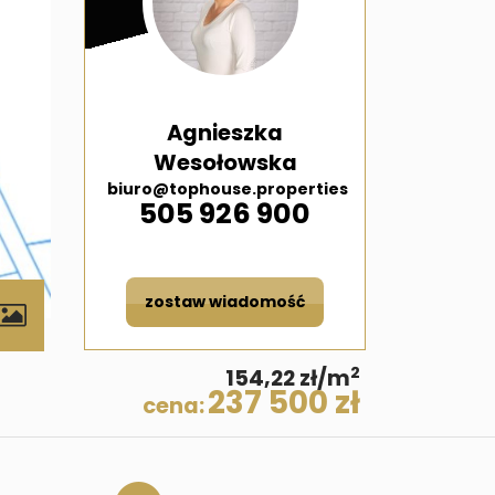
Agnieszka
Wesołowska
biuro@tophouse.properties
505 926 900
zostaw wiadomość
2
154,22 zł/m
237 500 zł
cena: