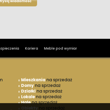
ezpieczenia
Kariera
Meble pod wymiar
m
Mieszkania
na sprzedaż
Domy
na sprzedaż
Działki
na sprzedaż
Lokale
na sprzedaż
Hale
na sprzedaż
Obiekty
na sprzedaż