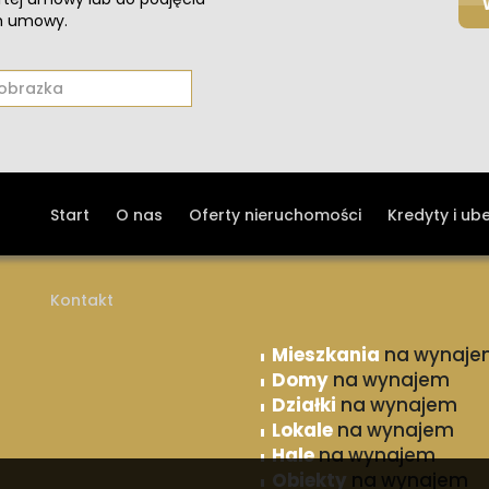
em umowy.
Start
O nas
Oferty nieruchomości
Kredyty i ub
Kontakt
Mieszkania
na wynaje
Domy
na wynajem
Działki
na wynajem
Lokale
na wynajem
Hale
na wynajem
Obiekty
na wynajem