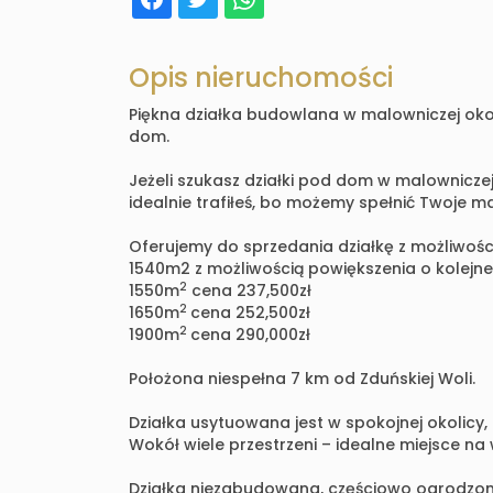
Opis nieruchomości
Piękna działka budowlana w malowniczej oko
dom.
Jeżeli szukasz działki pod dom w malowniczej 
idealnie trafiłeś, bo możemy spełnić Twoje m
Oferujemy do sprzedania działkę z możliwoś
1540m2 z możliwością powiększenia o kolejne 
2
1550m
cena 237,500zł
2
1650m
cena 252,500zł
2
1900m
cena 290,000zł
Położona niespełna 7 km od Zduńskiej Woli.
Działka usytuowana jest w spokojnej okolicy, 
Wokół wiele przestrzeni – idealne miejsce n
Działka niezabudowana, częściowo ogrodzona