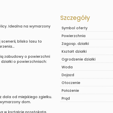
Szczegóły
licy. Idealna na wymarzony
Symbol oferty
Powierzchnia
scenerii, blisko lasu to
Zagosp. działki
arzenia…
Kształt działki
cią zabudowy o powierzchni
Ogrodzenie działki
działki o powierzchniach:
Woda
Dojazd
Otoczenie
Położenie
z dala od miejskiego zgiełku.
Prąd
a wymarzony dom.
 w kształcie prostokąta.