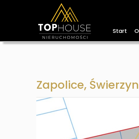
Start
O
Zapolice,
Świerzy