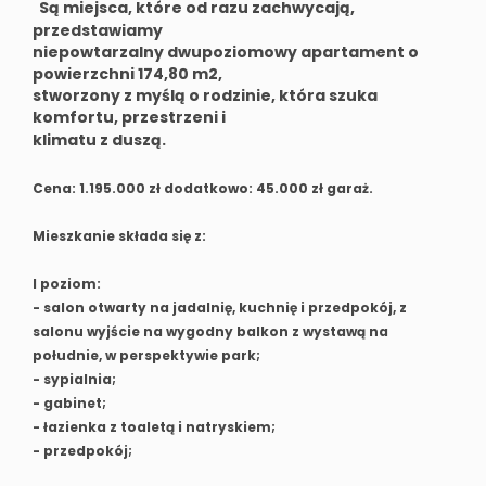
Są miejsca, które od razu zachwycają,
przedstawiamy
niepowtarzalny dwupoziomowy apartament o
powierzchni 174,80 m2,
stworzony z myślą o rodzinie, która szuka
komfortu, przestrzeni i
klimatu z duszą.
Cena: 1.195.000 zł dodatkowo: 45.000 zł garaż.
Mieszkanie składa się z:
I poziom:
- salon otwarty na jadalnię, kuchnię i przedpokój, z
salonu wyjście na wygodny balkon z wystawą na
południe, w perspektywie park;
- sypialnia;
- gabinet;
- łazienka z toaletą i natryskiem;
- przedpokój;