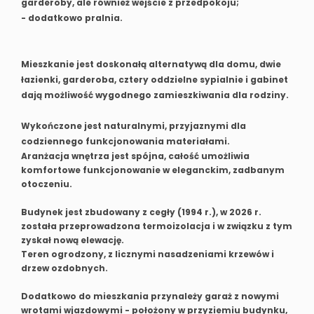
garderoby, ale również wejście z przedpokoju;
- dodatkowo pralnia.
Mieszkanie jest doskonałą alternatywą dla domu, dwie
łazienki, garderoba, cztery oddzielne sypialnie i gabinet
dają możliwość wygodnego zamieszkiwania dla rodziny.
Wykończone jest naturalnymi, przyjaznymi dla
codziennego funkcjonowania materiałami.
Aranżacja wnętrza jest spójna, całość umożliwia
komfortowe funkcjonowanie w eleganckim, zadbanym
otoczeniu.
Budynek jest zbudowany z cegły (1994 r.), w 2026 r.
została przeprowadzona termoizolacja i w związku z tym
zyskał nową elewację.
Teren ogrodzony, z licznymi nasadzeniami krzewów i
drzew ozdobnych.
Dodatkowo do mieszkania przynależy garaż z nowymi
wrotami wjazdowymi - położony w przyziemiu budynku,