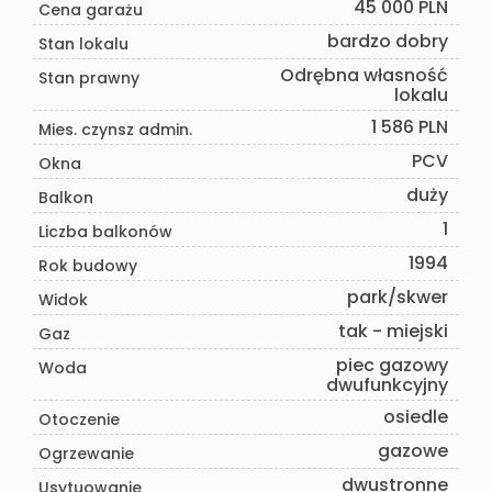
45 000 PLN
Cena garażu
bardzo dobry
Stan lokalu
Odrębna własność
Stan prawny
lokalu
1 586 PLN
Mies. czynsz admin.
PCV
Okna
duży
Balkon
1
Liczba balkonów
1994
Rok budowy
park/skwer
Widok
tak - miejski
Gaz
piec gazowy
Woda
dwufunkcyjny
osiedle
Otoczenie
gazowe
Ogrzewanie
dwustronne
Usytuowanie