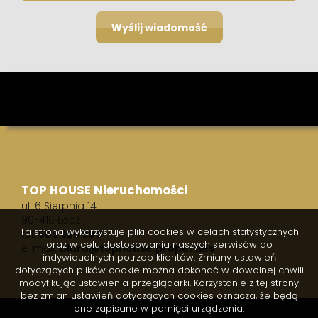
TOP HOUSE Nieruchomości
ul. 6 Sierpnia 14
90-416 Łódź
Ta strona wykorzystuje pliki cookies w celach statystycznych
tel.
505 926 900
oraz w celu dostosowania naszych serwisów do
e-mail:
biuro@tophouse.properties
indywidualnych potrzeb klientów. Zmiany ustawień
dotyczących plików cookie można dokonać w dowolnej chwili
modyfikując ustawienia przeglądarki. Korzystanie z tej strony
bez zmian ustawień dotyczących cookies oznacza, że będą
one zapisane w pamięci urządzenia.