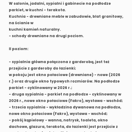
W salonie, jadalni, sypialni i gabinecie na podłodze
parkiet, w kuchni - terakota.
Kuchnia - drewniane meble w zabudowie, blat granitowy,
na ścianie w
kuchni kamień naturalny.
- schody drewniane na drugi poziom.
II poziom:
- sypialnia główna połączona z garderobą, jest też
przejście z garderoby do łazienki;
w pokoju jest okno połaciowe (drewniane) - nowe (2026
r.) oraz drugie okno typowych rozmiarów. Na podłodze
parkiet - cyklinowany w 2026 r.;
- druga sypialnia - parkiet na podłodze - cyklinowany w
2026 r., nowe okno połaciowe (Fakro), wystawa - wschód;
- trzecia sypialnia - wykładzina dywanowa na podłodze,
nowe okno połaciowe (Fakro), wystawa - wschód;
- pokój kąpielowy - wanna, natrysk, toaleta, okno
dachowe, glazura, terakota, do łazienki jest przejście z