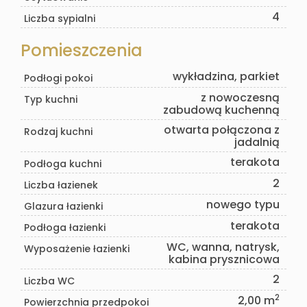
4
Liczba sypialni
Pomieszczenia
wykładzina, parkiet
Podłogi pokoi
z nowoczesną
Typ kuchni
zabudową kuchenną
otwarta połączona z
Rodzaj kuchni
jadalnią
terakota
Podłoga kuchni
2
Liczba łazienek
nowego typu
Glazura łazienki
terakota
Podłoga łazienki
WC, wanna, natrysk,
Wyposażenie łazienki
kabina prysznicowa
2
Liczba WC
2
2,00 m
Powierzchnia przedpokoi