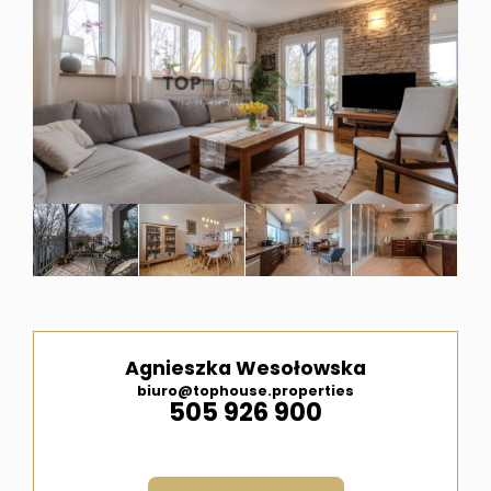
i
ubezpi
Meble
pod
wymiar
Agnieszka Wesołowska
biuro@tophouse.properties
505 926 900
Kontak