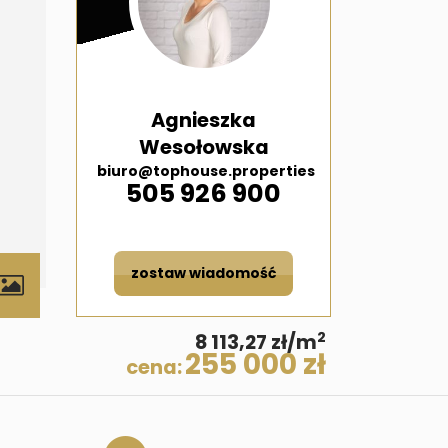
Agnieszka
Wesołowska
biuro@tophouse.properties
505 926 900
zostaw wiadomość
2
8 113,27 zł/m
255 000 zł
cena: