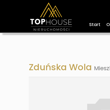
Start
O
Zduńska Wola
Miesz