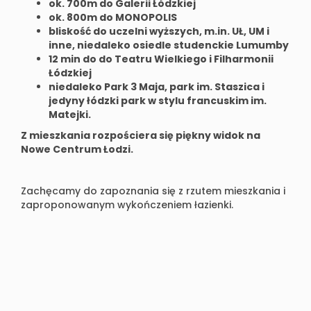
ok. 700m do Galerii Łódzkiej
ok. 800m do MONOPOLIS
bliskość do uczelni wyższych, m.in. UŁ, UM i
inne, niedaleko osiedle studenckie Lumumby
12 min do do Teatru Wielkiego i Filharmonii
Łódzkiej
niedaleko Park 3 Maja, park im. Staszica i
jedyny łódzki park w stylu francuskim im.
Matejki.
Z mieszkania rozpościera się piękny widok na
Nowe Centrum Łodzi.
Zachęcamy do zapoznania się z rzutem mieszkania i
zaproponowanym wykończeniem łazienki.