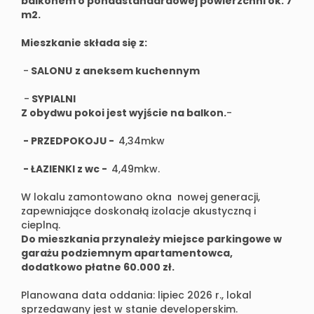
balkonem o ponadstandardowej powierzchni ok. 7
m2.
Mieszkanie składa się z:
-
SALON
U
z aneksem kuchennym
-
SYPIALNI
Z obydwu pokoi jest wyjście na balkon.
-
- PRZEDPOKOJU -
4,34mkw
- ŁAZIENKI z wc -
4,49mkw.
W lokalu zamontowano okna nowej generacji,
zapewniające doskonałą izolacje akustyczną i
cieplną.
Do mieszkania przynależy miejsce parkingowe w
garażu podziemnym apartamentowca,
dodatkowo płatne 60.000 zł.
Planowana data oddania: lipiec 2026 r., lokal
sprzedawany jest w stanie developerskim.