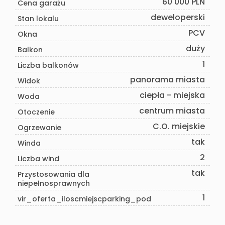
60 000 PLN
Cena garażu
deweloperski
Stan lokalu
PCV
Okna
duży
Balkon
1
Liczba balkonów
panorama miasta
Widok
ciepła - miejska
Woda
centrum miasta
Otoczenie
C.O. miejskie
Ogrzewanie
tak
Winda
2
Liczba wind
tak
Przystosowania dla
niepełnosprawnych
1
vir_oferta_iloscmiejscparking_pod