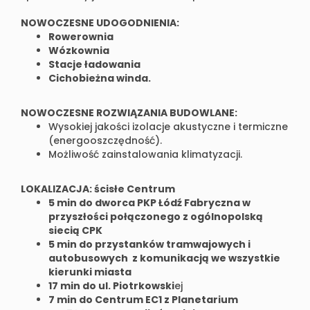
NOWOCZESNE UDOGODNIENIA:
Rowerownia
Wózkownia
Stacje ładowania
Cichobieżna winda.
NOWOCZESNE ROZWIĄZANIA BUDOWLANE:
Wysokiej jakości izolacje akustyczne i termiczne
(energooszczędność).
Możliwość zainstalowania klimatyzacji.
LOKALIZACJA: ścisłe Centrum
5 min do dworca PKP Łódź Fabryczna w
przyszłości połączonego z ogólnopolską
siecią CPK
5 min do przystanków tramwajowych i
autobusowych z komunikacją we wszystkie
kierunki miasta
17 min do ul. Piotrkowski
ej
7 min do Centrum EC1 z Planetarium