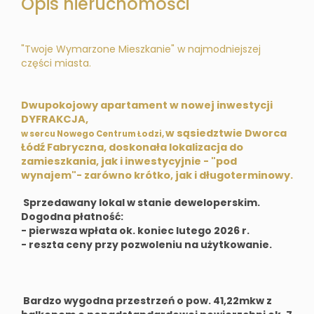
Opis nieruchomości
"Twoje Wymarzone Mieszkanie" w najmodniejszej
części miasta.
Dwupokojowy apartament w nowej inwestycji
DYFRAKCJA,
w sąsiedztwie Dworca
w sercu Nowego Centrum Łodzi,
Łódź Fabryczna, doskonała lokalizacja do
zamieszkania, jak i inwestycyjnie - "pod
wynajem"- zarówno krótko, jak i długoterminowy.
Sprzedawany lokal w stanie deweloperskim.
Dogodna płatność:
- pierwsza wpłata ok. koniec lutego 2026 r.
- reszta ceny przy pozwoleniu na użytkowanie.
Bardzo wygodna przestrzeń o pow. 41,22mkw z