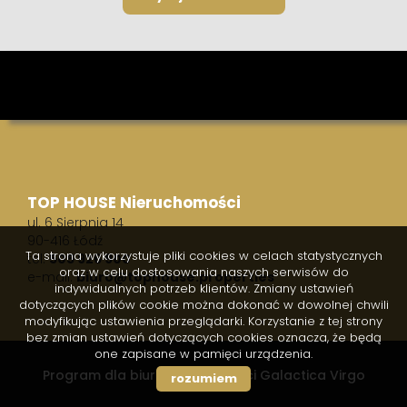
TOP HOUSE Nieruchomości
ul. 6 Sierpnia 14
90-416 Łódź
Ta strona wykorzystuje pliki cookies w celach statystycznych
tel.
505 926 900
oraz w celu dostosowania naszych serwisów do
e-mail:
biuro@tophouse.properties
indywidualnych potrzeb klientów. Zmiany ustawień
dotyczących plików cookie można dokonać w dowolnej chwili
modyfikując ustawienia przeglądarki. Korzystanie z tej strony
bez zmian ustawień dotyczących cookies oznacza, że będą
one zapisane w pamięci urządzenia.
Program dla biur nieruchomości
Galactica Virgo
rozumiem