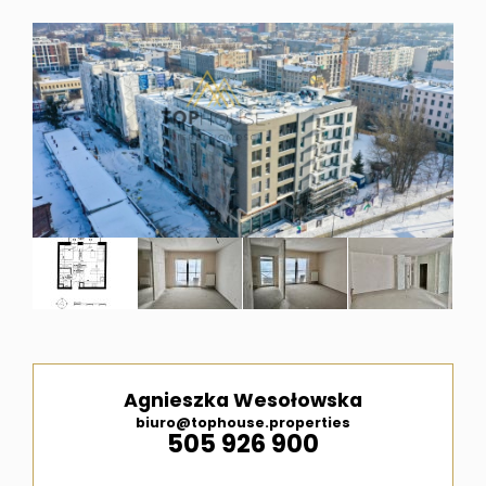
i
ubezpi
Meble
pod
wymiar
Agnieszka Wesołowska
Kontak
biuro@tophouse.properties
505 926 900