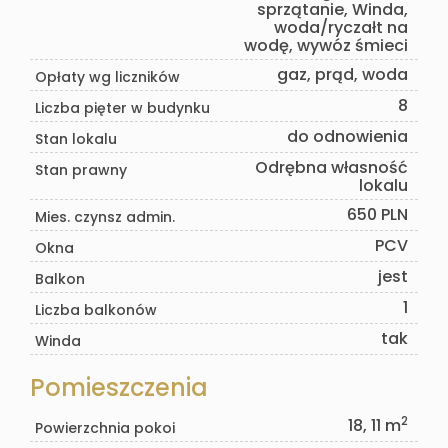
sprzątanie, Winda,
woda/ryczałt na
wodę, wywóz śmieci
gaz, prąd, woda
Opłaty wg liczników
8
Liczba pięter w budynku
do odnowienia
Stan lokalu
Odrębna własność
Stan prawny
lokalu
650 PLN
Mies. czynsz admin.
PCV
Okna
jest
Balkon
1
Liczba balkonów
tak
Winda
Pomieszczenia
2
18, 11 m
Powierzchnia pokoi