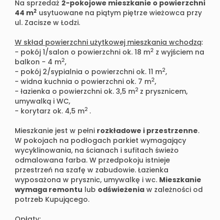
Na sprzedaż
2-pokojowe mieszkanie o powierzchni
2
44 m
usytuowane na piątym piętrze wieżowca przy
ul. Zacisze w Łodzi.
W skład powierzchni użytkowej mieszkania wchodzą
:
2
- pokój 1/salon o powierzchni ok. 18 m
z wyjściem na
2
balkon - 4 m
,
2
- pokój 2/sypialnia o powierzchni ok. 11 m
,
2
- widna kuchnia o powierzchni ok. 7 m
,
2
- łazienka o powierzchni ok. 3,5 m
z prysznicem,
umywalką i WC,
2
- korytarz ok. 4,5 m
.
Mieszkanie jest w pełni
rozkładowe i przestrzenne
.
W pokojach na podłogach parkiet wymagający
wycyklinowania, na ścianach i sufitach świeżo
odmalowana farba. W przedpokoju istnieje
przestrzeń na szafę w zabudowie. Łazienka
wyposażona w prysznic, umywalkę i wc.
Mieszkanie
wymaga remontu
lub
odświeżenia
w zależności od
potrzeb Kupującego.
Opłaty: