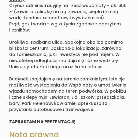
Czynsz administracyjny na rzecz wspólnoty - ok. 650
zł (zawiera zaliczkę na ogrzewanie, ciepłą i zimną
wodę, fundusz remontowy i wywóz śmieci).
Prąd, gaz i woda - wg zużycia zgodnie z odczytem
liczników.
Urokliwa, zadbana ulica. Spokojna okolica pomimo
bliskości centrum. Doskonała lokalizacja, zarówno
do zamieszkania, jak i inwestycyjnie pod najem. W
niedalekiej odległości znajdują się liczne wydziały
Uniwersytetu Łódzkiego oraz firma Infosys.
Budynek znajduje się na terenie zamkniętym. Istnieje
możliwość wystąpienia do Wspólnoty o umożliwienie
wjazdu samochodem na teren podwórka. W pobliżu
liczne sklepy m.in. Lewiatan, Lidl, szkoły, przedszkola,
bary, Park Helenów, kawiarnie, apteki, szpital,
przystanki autobusowe i tramwajowe.
ZAPRASZAM NA PREZENTACJĘ
Nota prawna