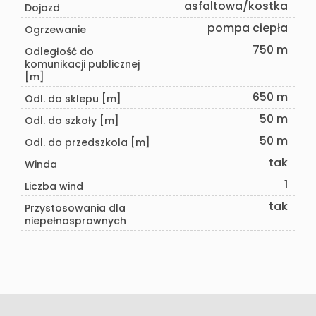
asfaltowa/kostka
Dojazd
pompa ciepła
Ogrzewanie
750 m
Odległość do
komunikacji publicznej
[m]
650 m
Odl. do sklepu [m]
50 m
Odl. do szkoły [m]
50 m
Odl. do przedszkola [m]
tak
Winda
1
Liczba wind
tak
Przystosowania dla
niepełnosprawnych