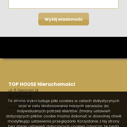
TOP HOUSE Nieruchomości
ul. 6 Sierpnia 14
90-416 Łódź
Ta strona wykorzystuje pliki cookies w celach statystycznych
tel.
505 926 900
oraz w celu dostosowania naszych serwisów do
e-mail:
biuro@tophouse.properties
indywidualnych potrzeb klientów. Zmiany ustawień
dotyczących plików cookie można dokonać w dowolnej chwili
modyfikując ustawienia przeglądarki. Korzystanie z tej strony
bez zmian ustawień dotyczących cookies oznacza, że będą