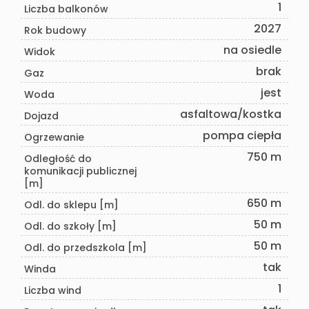
1
Liczba balkonów
2027
Rok budowy
na osiedle
Widok
brak
Gaz
jest
Woda
asfaltowa/kostka
Dojazd
pompa ciepła
Ogrzewanie
750 m
Odległość do
komunikacji publicznej
[m]
650 m
Odl. do sklepu [m]
50 m
Odl. do szkoły [m]
50 m
Odl. do przedszkola [m]
tak
Winda
1
Liczba wind