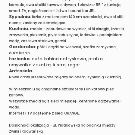
komoda, dwa stoliki kawowe, dywan, telewizor 55 " z funkcją
smart TV, nagłośnienie - listwa i sound bar JBL.
Sypialnia
:
łóżko z materacem 140 cm szerokości, dwa stoliki
nocne, zasłony zaciemniające.
Kuchnia
:
meble - zabudowa na wymiar, stół okrągły, krzesła,
zmywarka, piekarnik, płyta indukcyjna, lodówka z podajnikiem
wody, zastawa stołowa, garnki.
Garderoba
:
półki i drążki na wieszaki, szafka zamykana,
duże lustro.
Łazienka
: duża kabina natryskowa, pralka,
umywalka z szafką, lustro, regał.
Antresola
.
Nowe drzwi przesuwane między salonem, sypialnią i kuchnią.
W mieszkaniu są oryginalne sztukaterie i unikatowy piec
kaflowy.
Wszystkie media są z sieci miejskiej- centralne ogrzewanie i
woda.
Internet i TV dostępne z sieci ORANGE.
Doskonała lokalizacja - ul. Piotrkowska na odcinku między
Żwirki i Radwańską.