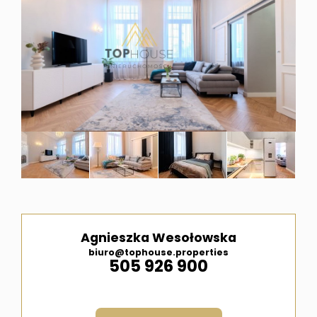
i
ubezpi
Meble
pod
wymiar
Agnieszka Wesołowska
biuro@tophouse.properties
505 926 900
Kontak