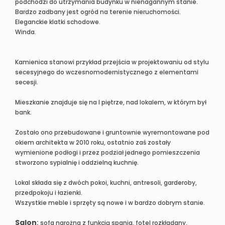
podchodzi do utrzymania budynku w nienagannym stanie.
Bardzo zadbany jest ogród na terenie nieruchomości.
Eleganckie klatki schodowe.
Winda.
Kamienica stanowi przykład przejścia w projektowaniu od stylu
secesyjnego do wczesnomodernistycznego z elementami
secesji.
Mieszkanie znajduje się na I piętrze, nad lokalem, w którym był
bank.
Zostało ono przebudowane i gruntownie wyremontowane pod
okiem architekta w 2010 roku, ostatnio zaś zostały
wymienione podłogi i przez podział jednego pomieszczenia
stworzono sypialnię i oddzielną kuchnię.
Lokal składa się z dwóch pokoi, kuchni, antresoli, garderoby,
przedpokoju i łazienki.
Wszystkie meble i sprzęty są nowe i w bardzo dobrym stanie.
Salon
:
sofa narożna z funkcją spania, fotel rozkładany,